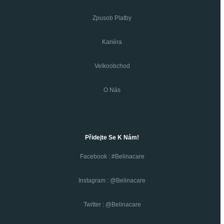
Zpusob Platby
Kariéra
Velkoobchod
O Nás
Přidejte Se K Nám!
Facebook : #belinacare
Instagram : @belinacare
Twitter : @belinacare