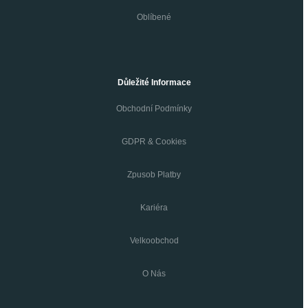
Oblíbené
Důležité Informace
Obchodní Podmínky
GDPR & Cookies
Zpusob Platby
Kariéra
Velkoobchod
O Nás