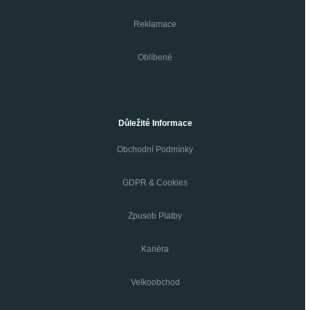
Reklamace
Oblíbené
Důležité Informace
Obchodní Podmínky
GDPR & Cookies
Zpusob Platby
Kariéra
Velkoobchod