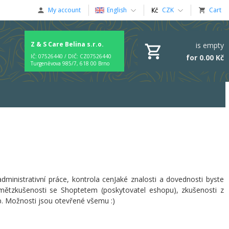
My account
English
CZK
Cart
Z & S Care Belina s.r.o.
is empty
for 0.00 Kč
IČ: 07526440 / DIČ: CZ07526440
Turgeněvova 985/7, 618 00 Brno
ministrativní práce, kontrola cenJaké znalosti a dovednosti byste
mětzkušenosti se Shoptetem (poskytovatel eshopu), zkušenosti z
. Možnosti jsou otevřené všemu :)