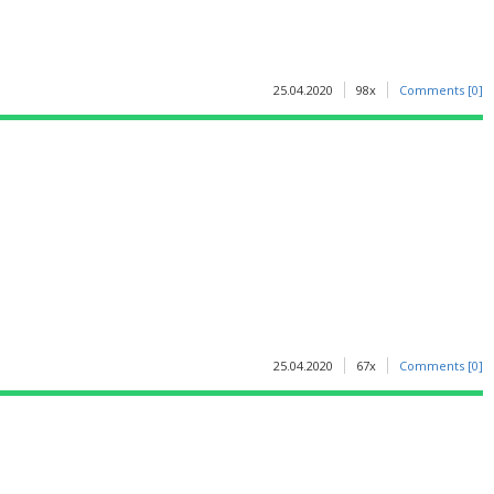
25.04.2020
98x
Comments [0]
25.04.2020
67x
Comments [0]