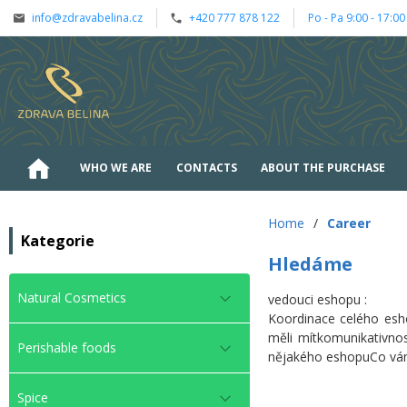
info@zdravabelina.cz
+420 777 878 122
Po - Pa 9:00 - 17:00
WHO WE ARE
CONTACTS
ABOUT THE PURCHASE
Home
/
Career
Kategorie
Hledáme
Natural Cosmetics
vedouci eshopu :
Koordinace celého esho
měli mítkomunikativno
Perishable foods
nějakého eshopuCo vám 
Spice