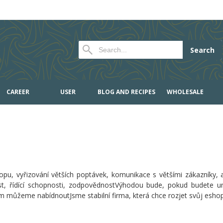
Search
CAREER
USER
BLOG AND RECIPES
WHOLESALE
pu, vyřizování větších poptávek, komunikace s většími zákazníky, ad
st, řídící schopnosti, zodpovědnostVýhodou bude, pokud budete u
můžeme nabídnoutJsme stabilní firma, která chce rozjet svůj eshop