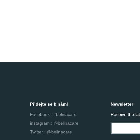
Přidejte se k nám!
Newsletter
Facebook : #belinacare
Receive the la
instagram : @belinacare
Twitter : @belinacare