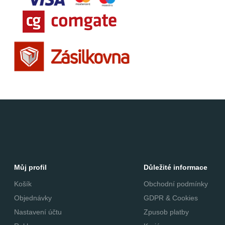
Můj profil
Důležité informace
Košík
Obchodní podmínky
Objednávky
GDPR & Cookies
Nastavení účtu
Zpusob platby