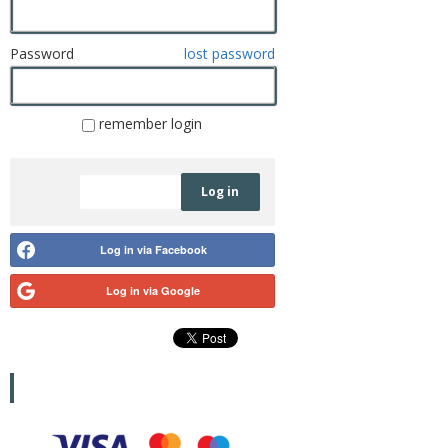
Password
lost password
remember login
Registration
Log in
Log in via Facebook
Log in via Google