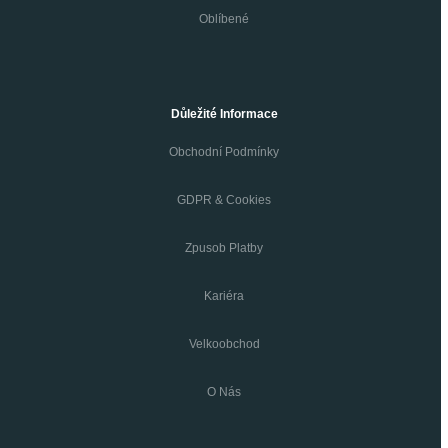
Oblíbené
Důležité Informace
Obchodní Podmínky
GDPR & Cookies
Zpusob Platby
Kariéra
Velkoobchod
O Nás