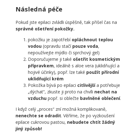
Následná péče
Pokud jste epilaci zvládli úspěšně, tak přišel čas na
správné ošetření pokožky.
pokožku je zapotřebí
opláchnout teplou
vodou
(opravdu stačí
pouze voda
,
nepoužívejte mýdlo či sprchový gel)
Doporučujeme ji také
ošetřit kosmetickým
přípravkem
, ideálně s aloe vera (uklidňující a
hojivé účinky), popř. lze také
použít přírodní
uklidňující krém
Pokožka bývá po epilaci
citlivější
a potřebuje
„dýchat“, zkuste ji proto na chvíli
nechat na
vzduchu
popř. si oblečte
bavlněné oblečení
.
I když celý „proces“ zní možná komplikovaně,
nenechte se odradit
. Věříme, že po vyzkoušení
epilace cukrovou pastou,
nebudete chtít žádný
jiný způsob!