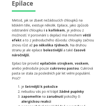
Epilace
Metod, jak se zbavit nežádoucích chloupků na
lidském těle, existuje několik. Epilace, jako způsob
odstranění chloupku
i s
kořínkem
, je jednou z
možností. V porovnání s depilací má mnohem
větší
efekt
a to z jednoduchého důvodu: chloupky začnou
znovu růst až
po několika týdnech.
Na druhou
stranu je ale epilace
bolestivější
a také
časově
náročnější.
Epilaci lze provést
epilačním strojkem
,
voskem
,
anebo jednoduše pouze
cukrovou pastou
. Cukrová
pasta se stala za posledních pár let velmi populární.
Proč?
je
šetrnější k pokožce
nebudou vás po ní trápit
žádné pupínky
zapomeňte
na
zarudnutí
pokožky či
alergickou reakci