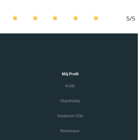
5
/
5
Můj Profil
Košík
Objednávky
Nastavení Účtu
Reklamace