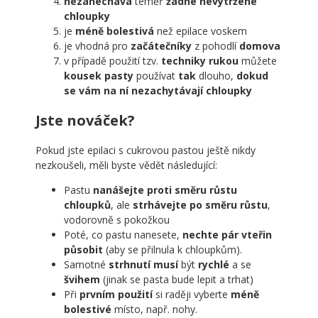
nezanechává
téměř
žádné nevytržené
chloupky
je
méně bolestivá
než epilace voskem
je vhodná pro
začátečníky
z pohodlí
domova
v případě použití tzv.
techniky rukou
můžete
kousek pasty
používat
tak
dlouho,
dokud
se vám na ní nezachytávají chloupky
Jste nováček?
Pokud jste epilaci s cukrovou pastou ještě nikdy
nezkoušeli, měli byste vědět následující:
Pastu
nanášejte proti směru růstu
chloupků
, ale
strhávejte po směru růstu
,
vodorovně s pokožkou
Poté, co pastu nanesete,
nechte pár vteřin
působit
(aby se přilnula k chloupkům).
Samotné
strhnutí musí
být
rychlé
a se
švihem
(jinak se pasta bude lepit a trhat)
Při
prvním použití
si raději vyberte
méně
bolestivé
místo, např. nohy.