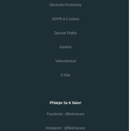
Obchodní Podmínky
GDPR & Cookies
Zpusob Platby
Kariéra
Velkoobchod
O Nás
Přidejte Se K Nám!
Facebook : #belinacare
Instagram : @belinacare