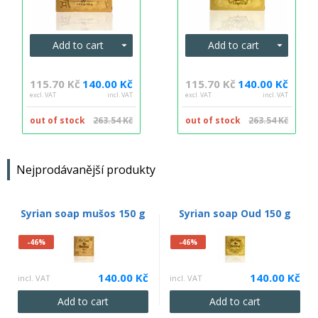
Add to cart
Add to cart
115.70 Kč
140.00 Kč
115.70 Kč
140.00 Kč
excl. VAT
incl. VAT
excl. VAT
incl. VAT
out of stock
263.54 Kč
out of stock
263.54 Kč
Nejprodávanější produkty
Syrian soap mušos 150 g
Syrian soap Oud 150 g
-46%
-46%
140.00 Kč
140.00 Kč
incl. VAT
incl. VAT
Add to cart
Add to cart