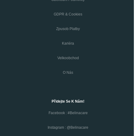
GDPR & Cookies
Zpusob Platby
Kariéra
Velkoobchod
O Nás
Přidejte Se K Nám!
Facebook : #belinacare
Instagram : @belinacare