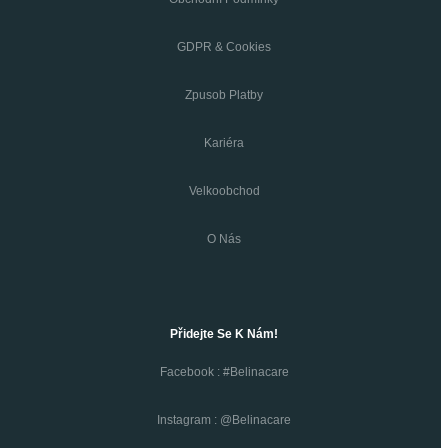
GDPR & Cookies
Zpusob Platby
Kariéra
Velkoobchod
O Nás
Přidejte Se K Nám!
Facebook : #belinacare
Instagram : @belinacare